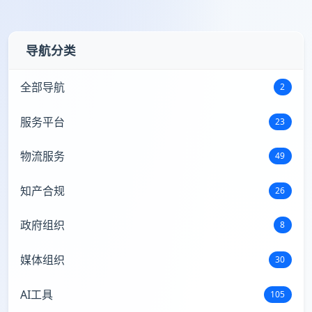
导航分类
全部导航
2
服务平台
23
物流服务
49
知产合规
26
政府组织
8
媒体组织
30
AI工具
105