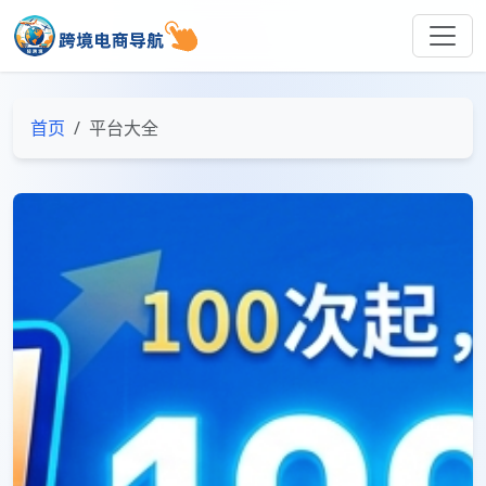
首页
平台大全