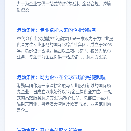
力于为企业提供一站式的财税规划、金融合规、跨境
投资及...
港勤集团：专业赋能未来的企业领航者
**简介和主要功能** 港勤集团是一家致力于为企业提
供全方位专业服务的国际化综合性集团，成立于2008
年，总部位于香港。集团以金融、法律、税务为核心
业务，专注于为企业提供一站式咨询、解决方案及...
港勤集团：助力企业在全球市场的稳健起航
港勤集团作为一家深耕金融与专业服务领域的国际领
先企业，自成立以来始终以“为企业提供全方位、一站
式的高效服务解决方案”为核心使命。总部位于香港，
辐射东南亚、粤港澳大湾区及欧美市场，业务范围涵
盖企...
港勤集团：开启高效服务新篇章