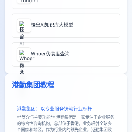
怪兽AI知识库大模型
Whoer伪装度查询
港勤集团教程
港勤集团：以专业服务铸就行业标杆
**简介与主要功能** 港勤集团是一家专注于企业服务
的综合性咨询机构，总部位于香港，业务辐射全球多
个国家和地区。作为行业内的领先企业，港勤集团致