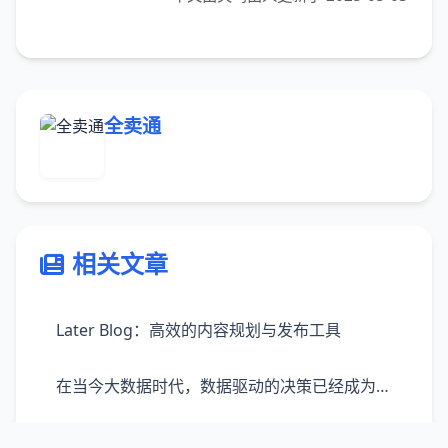
全卖通
相关文章
Later Blog：高效的内容规划与发布工具
在当今大数据时代，数据驱动的决策已经成为企业发展、营销策略制定的重要依据。巨量算数，作为一款强大的数据处理和分析工具，凭借其先进的技术能力，为用户提供了从数据收集、处理到分析、报告的一站式服务体验。巨量算数不仅能够帮助商家、机构等快速理解市场趋势，还能深入洞察消费者行为，为决策提供精准的数据支持。它通过高效的数据处理技术，支持多源数据的整合，使得庞大的数据量在短时间内即可转化为有价值的见解。
探索TikTok最全知识库：解锁短视频时代的无限可能