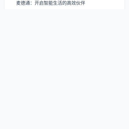
麦德通：开启智能生活的高效伙伴
高效解决质量争议：探索FB质量申诉平台的优势与价值
IP地址欺诈检查：守护数字安全的重要防线
解锁声音的无限可能：Murf.ai重新定义语音生成体验
Freelancer：自主选择的未来职场新潮流
探索OCRspace免费在线：如何轻松实现图片文字转换与整合
AfterShip：赋能全球电商的智能物流解决方案