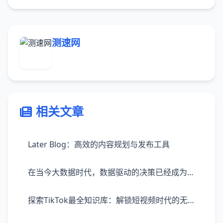
测速网
相关文章
Later Blog：高效的内容规划与发布工具
在当今大数据时代，数据驱动的决策已经成为企业发展、营销策略制定的重要依据。巨量算数，作为一款强大的数据处理和分析工具，凭借其先进的技术能力，为用户提供了从数据收集、处理到分析、报告的一站式服务体验。巨量算数不仅能够帮助商家、机构等快速理解市场趋势，还能深入洞察消费者行为，为决策提供精准的数据支持。它通过高效的数据处理技术，支持多源数据的整合，使得庞大的数据量在短时间内即可转化为有价值的见解。
探索TikTok最全知识库：解锁短视频时代的无限可能