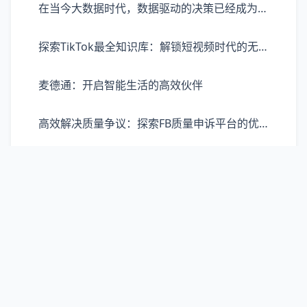
在当今大数据时代，数据驱动的决策已经成为企业发展、营销策略制定的重要依据。巨量算数，作为一款强大的数据处理和分析工具，凭借其先进的技术能力，为用户提供了从数据收集、处理到分析、报告的一站式服务体验。巨量算数不仅能够帮助商家、机构等快速理解市场趋势，还能深入洞察消费者行为，为决策提供精准的数据支持。它通过高效的数据处理技术，支持多源数据的整合，使得庞大的数据量在短时间内即可转化为有价值的见解。
探索TikTok最全知识库：解锁短视频时代的无限可能
麦德通：开启智能生活的高效伙伴
高效解决质量争议：探索FB质量申诉平台的优势与价值
IP地址欺诈检查：守护数字安全的重要防线
解锁声音的无限可能：Murf.ai重新定义语音生成体验
Freelancer：自主选择的未来职场新潮流
探索OCRspace免费在线：如何轻松实现图片文字转换与整合