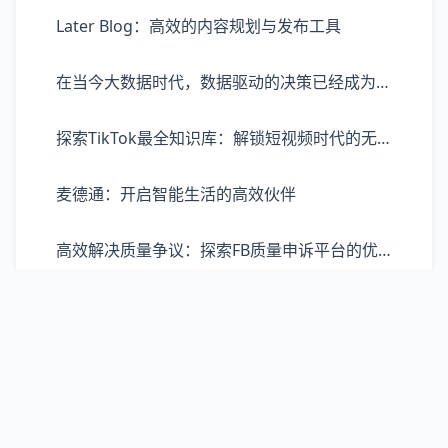
Later Blog：高效的内容规划与发布工具
在当今大数据时代，数据驱动的决策已经成为企业发展、营销策略制定的重要依据。巨量算数，作为一款强大的数据处理和分析工具，凭借其先进的技术能力，为用户提供了从数据收集、处理到分析、报告的一站式服务体验。巨量算数不仅能够帮助商家、机构等快速理解市场趋势，还能深入洞察消费者行为，为决策提供精准的数据支持。它通过高效的数据处理技术，支持多源数据的整合，使得庞大的数据量在短时间内即可转化为有价值的见解。
探索TikTok最全知识库：解锁短视频时代的无限可能
麦德通：开启智能生活的高效伙伴
高效解决质量争议：探索FB质量申诉平台的优势与价值
IP地址欺诈检查：守护数字安全的重要防线
解锁声音的无限可能：Murf.ai重新定义语音生成体验
Freelancer：自主选择的未来职场新潮流