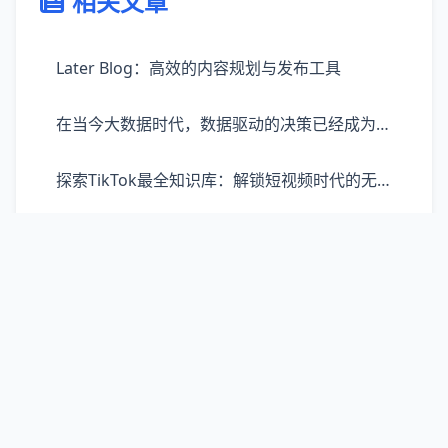
相关文章
Later Blog：高效的内容规划与发布工具
在当今大数据时代，数据驱动的决策已经成为企业发展、营销策略制定的重要依据。巨量算数，作为一款强大的数据处理和分析工具，凭借其先进的技术能力，为用户提供了从数据收集、处理到分析、报告的一站式服务体验。巨量算数不仅能够帮助商家、机构等快速理解市场趋势，还能深入洞察消费者行为，为决策提供精准的数据支持。它通过高效的数据处理技术，支持多源数据的整合，使得庞大的数据量在短时间内即可转化为有价值的见解。
探索TikTok最全知识库：解锁短视频时代的无限可能
麦德通：开启智能生活的高效伙伴
高效解决质量争议：探索FB质量申诉平台的优势与价值
IP地址欺诈检查：守护数字安全的重要防线
解锁声音的无限可能：Murf.ai重新定义语音生成体验