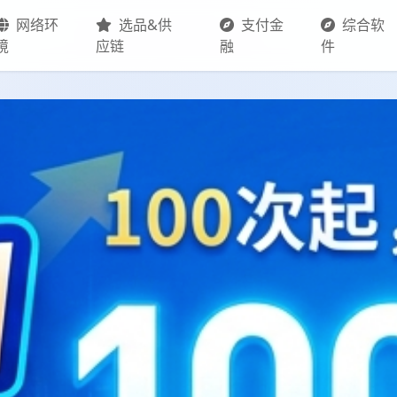
网络环
选品&供
支付金
综合软
境
应链
融
件