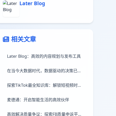
Later Blog
相关文章
Later Blog：高效的内容规划与发布工具
在当今大数据时代，数据驱动的决策已经成为企业发展、营销策略制定的重要依据。巨量算数，作为一款强大的数据处理和分析工具，凭借其先进的技术能力，为用户提供了从数据收集、处理到分析、报告的一站式服务体验。巨量算数不仅能够帮助商家、机构等快速理解市场趋势，还能深入洞察消费者行为，为决策提供精准的数据支持。它通过高效的数据处理技术，支持多源数据的整合，使得庞大的数据量在短时间内即可转化为有价值的见解。
探索TikTok最全知识库：解锁短视频时代的无限可能
麦德通：开启智能生活的高效伙伴
高效解决质量争议：探索FB质量申诉平台的优势与价值