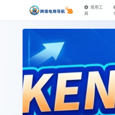
常用工
具