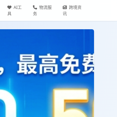
AI工
物流服
跨境资
具
务
讯